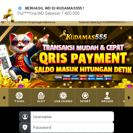
Pur***ma WD Sebesar 7.400.000
5 Situs Online Terpercaya Indonesia
Selamat Datang di KUDAMAS555 Situs Online T
TOGEL
SLOT
LIVE CASINO
SPORT
ARCADE
SABU