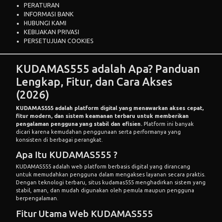
PERATURAN
INFORMASI BANK
HUBUNGI KAMI
KEBIJAKAN PRIVASI
PERSETUJUAN COOKIES
KUDAMAS555 adalah Apa? Panduan
Lengkap, Fitur, dan Cara Akses
(2026)
KUDAMAS555
adalah platform digital yang menawarkan akses cepat,
fitur modern, dan sistem keamanan terbaru untuk memberikan
pengalaman pengguna yang stabil dan efisien.
Platform ini banyak
dicari karena kemudahan penggunaan serta performanya yang
konsisten di berbagai perangkat.
Apa Itu KUDAMAS555 ?
KUDAMAS555 adalah web platform berbasis digital yang dirancang
untuk memudahkan pengguna dalam mengakses layanan secara praktis.
Dengan teknologi terbaru,
situs kudamas555
menghadirkan sistem yang
stabil, aman, dan mudah digunakan oleh pemula maupun pengguna
berpengalaman.
Fitur Utama
Web KUDAMAS555