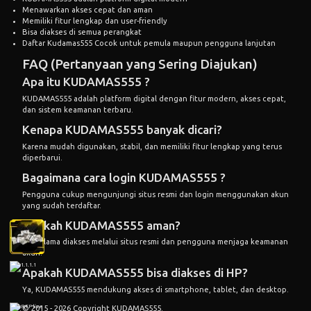
Menawarkan akses cepat dan aman
Memiliki fitur lengkap dan user-friendly
Bisa diakses di semua perangkat
Daftar Kudamas555
Cocok untuk pemula maupun pengguna lanjutan
FAQ (Pertanyaan yang Sering Diajukan)
Apa itu KUDAMAS555 ?
KUDAMAS555 adalah platform digital dengan fitur modern, akses cepat,
dan sistem keamanan terbaru.
Kenapa KUDAMAS555 banyak dicari?
Karena mudah digunakan, stabil, dan memiliki fitur lengkap yang terus
diperbarui.
Bagaimana cara login KUDAMAS555 ?
Pengguna cukup mengunjungi situs resmi dan login menggunakan akun
yang sudah terdaftar.
Apakah KUDAMAS555 aman?
Ya, selama diakses melalui situs resmi dan pengguna menjaga keamanan
akun.
Apakah KUDAMAS555 bisa diakses di HP?
Ya, KUDAMAS555 mendukung akses di smartphone, tablet, dan desktop.
© 2015 - 2026 Copyright KUDAMAS555.