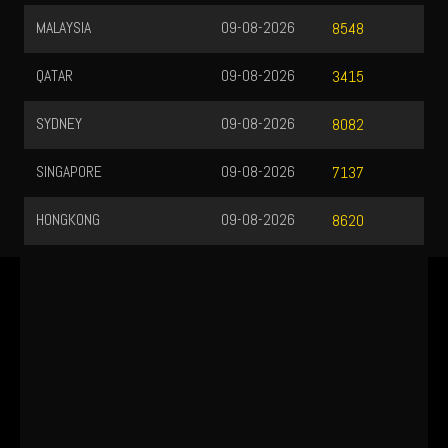
MALAYSIA
09-08-2026
8548
QATAR
09-08-2026
3415
SYDNEY
09-08-2026
8082
SINGAPORE
09-08-2026
7137
HONGKONG
09-08-2026
8620