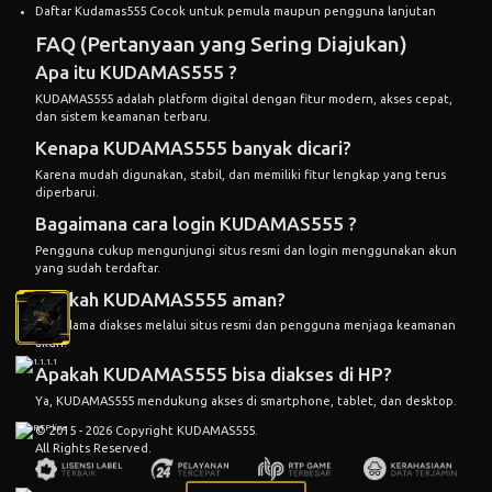
Daftar Kudamas555
Cocok untuk pemula maupun pengguna lanjutan
FAQ (Pertanyaan yang Sering Diajukan)
Apa itu KUDAMAS555 ?
KUDAMAS555 adalah platform digital dengan fitur modern, akses cepat,
dan sistem keamanan terbaru.
Kenapa KUDAMAS555 banyak dicari?
Karena mudah digunakan, stabil, dan memiliki fitur lengkap yang terus
diperbarui.
Bagaimana cara login KUDAMAS555 ?
Pengguna cukup mengunjungi situs resmi dan login menggunakan akun
yang sudah terdaftar.
Apakah KUDAMAS555 aman?
Ya, selama diakses melalui situs resmi dan pengguna menjaga keamanan
akun.
Apakah KUDAMAS555 bisa diakses di HP?
Ya, KUDAMAS555 mendukung akses di smartphone, tablet, dan desktop.
© 2015 - 2026 Copyright KUDAMAS555.
All Rights Reserved.