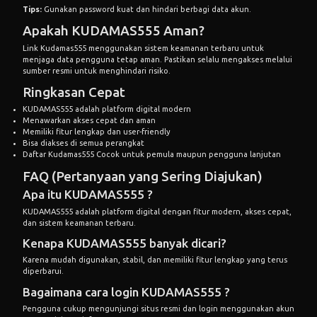
Tips:
Gunakan password kuat dan hindari berbagi data akun.
Apakah KUDAMAS555 Aman?
Link Kudamas555
menggunakan sistem keamanan terbaru untuk
menjaga data pengguna tetap aman. Pastikan selalu mengakses melalui
sumber resmi untuk menghindari risiko.
Ringkasan Cepat
KUDAMAS555 adalah platform digital modern
Menawarkan akses cepat dan aman
Memiliki fitur lengkap dan user-friendly
Bisa diakses di semua perangkat
Daftar Kudamas555
Cocok untuk pemula maupun pengguna lanjutan
FAQ (Pertanyaan yang Sering Diajukan)
Apa itu KUDAMAS555 ?
KUDAMAS555 adalah platform digital dengan fitur modern, akses cepat,
dan sistem keamanan terbaru.
Kenapa KUDAMAS555 banyak dicari?
Karena mudah digunakan, stabil, dan memiliki fitur lengkap yang terus
diperbarui.
Bagaimana cara login KUDAMAS555 ?
Pengguna cukup mengunjungi situs resmi dan login menggunakan akun