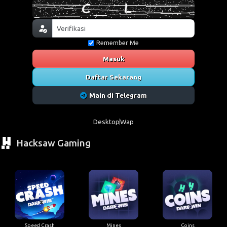
Remember Me
Masuk
Daftar Sekarang
Main di Telegram
Desktop
Wap
Hacksaw Gaming
Speed Crash
Mines
Coins