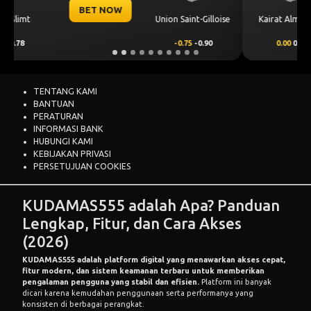
BET NOW
e
Kairat Almaty (n)
Levski Sofia
0.00
0.82
0.00
-0.94
TENTANG KAMI
BANTUAN
PERATURAN
INFORMASI BANK
HUBUNGI KAMI
KEBIJAKAN PRIVASI
PERSETUJUAN COOKIES
KUDAMAS555 adalah Apa? Panduan
Lengkap, Fitur, dan Cara Akses
(2026)
KUDAMAS555
adalah platform digital yang menawarkan akses cepat,
fitur modern, dan sistem keamanan terbaru untuk memberikan
pengalaman pengguna yang stabil dan efisien.
Platform ini banyak
dicari karena kemudahan penggunaan serta performanya yang
konsisten di berbagai perangkat.