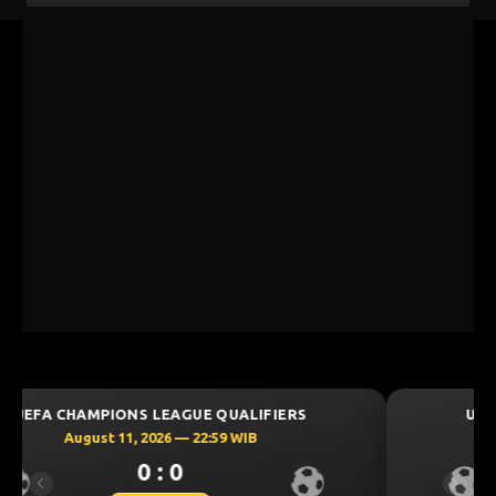
UEFA CHAMPIONS LEAGUE QUALIFIERS
August 11, 2026 — 22:00 WIB
0 : 0
Previous
Next