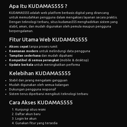
Apa Itu KUDAMAS555 ?
KUDAMAS555 adalah web platform berbasis digital yang dirancang
untuk memudahkan pengguna dalam mengakses layanan secara praktis.
Dengan teknologi terbaru,
situs kudamas555
menghadirkan sistem yang
stabil, aman, dan mudah digunakan oleh pemula maupun pengguna
berpengalaman.
Fitur Utama
Web KUDAMAS555
Akses cepat
tanpa proses rumit
Keamanan modern
untuk melindungi data pengguna
Tampilan sederhana
dan mudah dipahami
Kompatibel di semua perangkat
(mobile & desktop)
Update berkala
untuk meningkatkan performa
Kelebihan KUDAMAS555
Stabil dan jarang mengalami gangguan
Mudah digunakan oleh semua kalangan
Dukungan pengguna responsif
Sistem terus diperbarui mengikuti teknologi terbaru
Cara Akses KUDAMAS555
Kunjungi situs resmi
Daftar akun baru
Login ke akun
Gunakan fitur yang tersedia