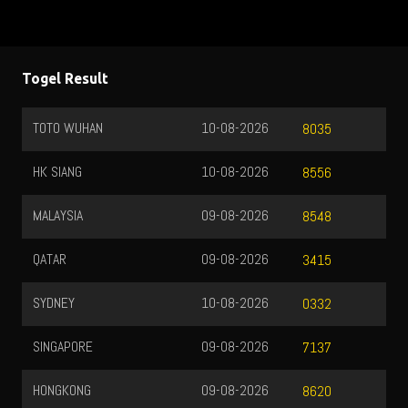
Togel Result
TOTO WUHAN
10-08-2026
8035
HK SIANG
10-08-2026
8556
MALAYSIA
09-08-2026
8548
QATAR
09-08-2026
3415
SYDNEY
10-08-2026
0332
SINGAPORE
09-08-2026
7137
HONGKONG
09-08-2026
8620