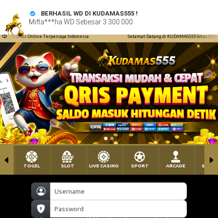
Mifta***ha WD Sebesar 3.300.000
Situs Online Terpercaya Indonesia
Selamat Datang di KUDAMAS555 Situs Online Ter
TOGEL
SLOT
LIVE CASINO
SPORT
ARCADE
SABU