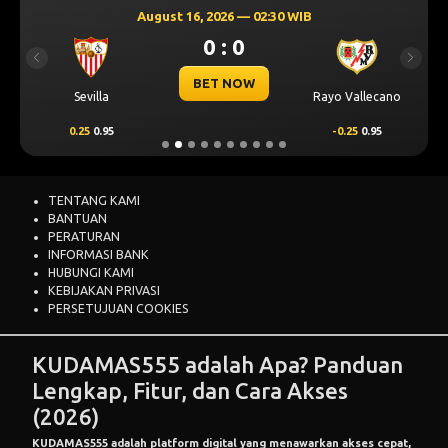
August 16, 2026 — 02:30 WIB
0 : 0
Previous
Next
BET NOW
Sevilla
Rayo Vallecano
0.25
0.95
-0.25
0.95
TENTANG KAMI
BANTUAN
PERATURAN
INFORMASI BANK
HUBUNGI KAMI
KEBIJAKAN PRIVASI
PERSETUJUAN COOKIES
KUDAMAS555 adalah Apa? Panduan
Lengkap, Fitur, dan Cara Akses
(2026)
KUDAMAS555
adalah platform digital yang menawarkan akses cepat,