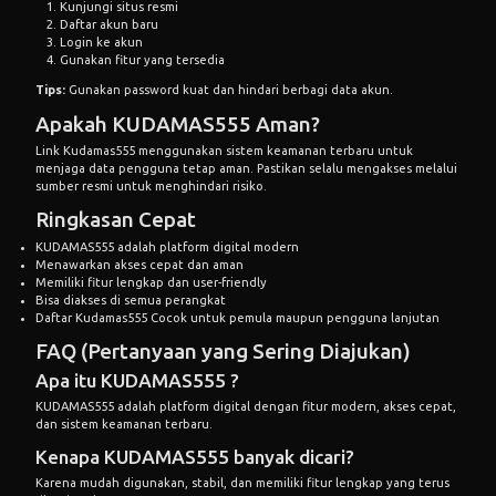
Kunjungi situs resmi
Daftar akun baru
Login ke akun
Gunakan fitur yang tersedia
Tips:
Gunakan password kuat dan hindari berbagi data akun.
Apakah KUDAMAS555 Aman?
Link Kudamas555
menggunakan sistem keamanan terbaru untuk
menjaga data pengguna tetap aman. Pastikan selalu mengakses melalui
sumber resmi untuk menghindari risiko.
Ringkasan Cepat
KUDAMAS555 adalah platform digital modern
Menawarkan akses cepat dan aman
Memiliki fitur lengkap dan user-friendly
Bisa diakses di semua perangkat
Daftar Kudamas555
Cocok untuk pemula maupun pengguna lanjutan
FAQ (Pertanyaan yang Sering Diajukan)
Apa itu KUDAMAS555 ?
KUDAMAS555 adalah platform digital dengan fitur modern, akses cepat,
dan sistem keamanan terbaru.
Kenapa KUDAMAS555 banyak dicari?
Karena mudah digunakan, stabil, dan memiliki fitur lengkap yang terus