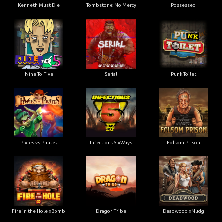
Kenneth Must Die
Tombstone: No Mercy
Possessed
Nine To Five
Serial
Punk Toilet
Pixies vs Pirates
Infectious 5 xWays
Folsom Prison
Fire in the Hole xBomb
Dragon Tribe
Deadwood xNudg