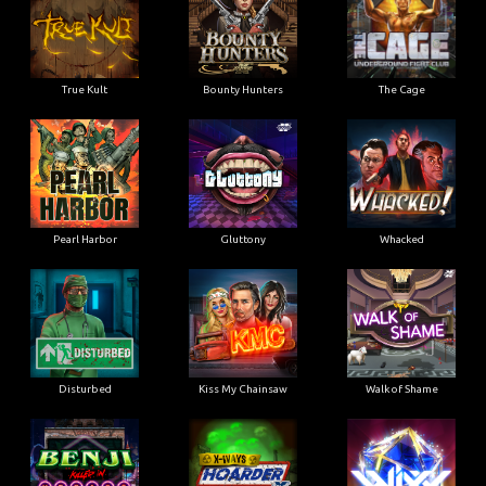
True Kult
Bounty Hunters
The Cage
Pearl Harbor
Gluttony
Whacked
Disturbed
Kiss My Chainsaw
Walk of Shame