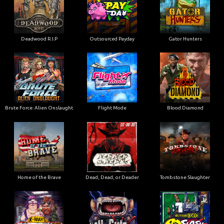
Deadwood R.I.P
Outsourced Payday
Gator Hunters
Brute Force: Alien Onslaught
Flight Mode
Blood Diamond
Home of the Brave
Dead, Dead, or Deader
Tombstone Slaughter