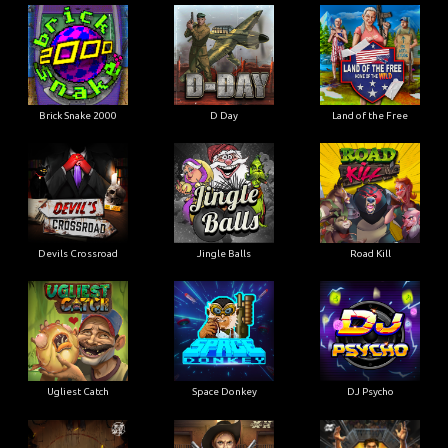
Brick Snake 2000
D Day
Land of the Free
Devils Crossroad
Jingle Balls
Road Kill
Ugliest Catch
Space Donkey
DJ Psycho