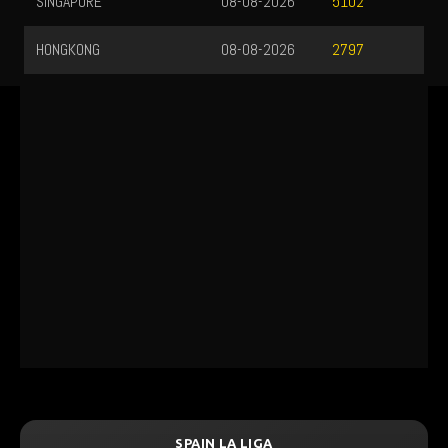
SINGAPORE
08-08-2026
5102
HONGKONG
08-08-2026
2797
SPAIN LA LIGA