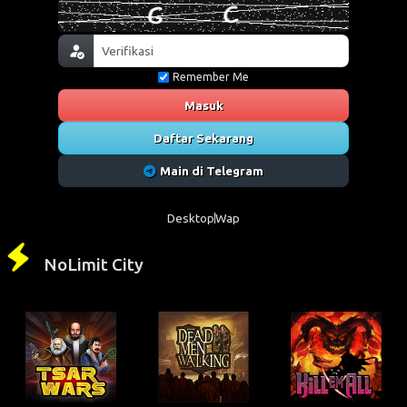
Remember Me
Masuk
Daftar Sekarang
Main di Telegram
Desktop
Wap
NoLimit City