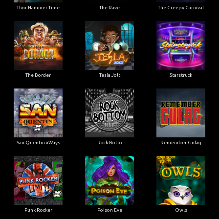
Thor Hammer Time
The Rave
The Creepy Carnival
The Border
Tesla Jolt
Starstruck
San Quentin xWays
Rock Botto
Remember Gulag
Punk Rocker
Poison Eve
Owls