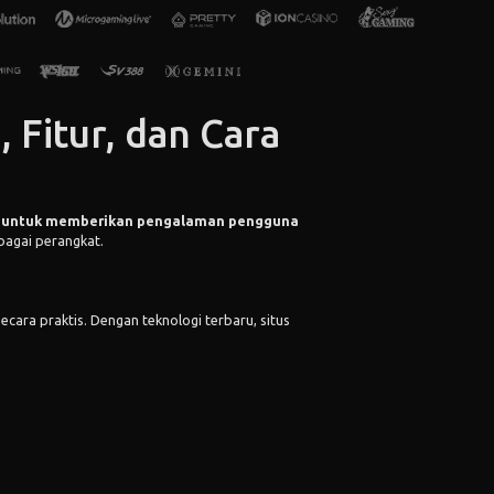
Fitur, dan Cara
aru untuk memberikan pengalaman pengguna
bagai perangkat.
ara praktis. Dengan teknologi terbaru,
situs