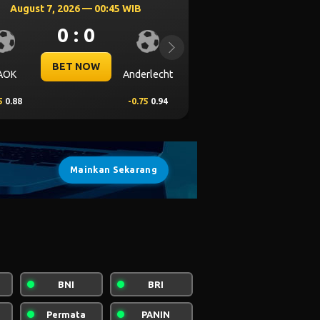
August 6, 2026 — 22:00 WIB
0 : 0
Next
BET NOW
CS
uPS
Universitatea
Craiova
25
-0.97
0.25
0.79
Mainkan Sekarang
BNI
BRI