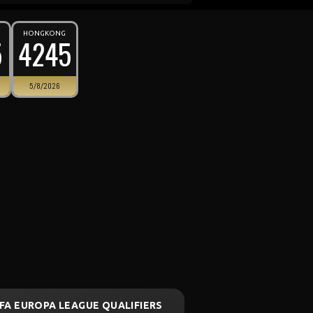
HONGKONG
5
4245
5/8/2026
FA EUROPA LEAGUE QUALIFIERS