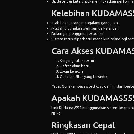
Update berkala
untuk meningkatkan performa
Kelebihan KUDAMAS
Stabil dan jarang mengalami gangguan
Mudah digunakan oleh semua kalangan
Dukungan pengguna responsif
Sistem terus diperbarui mengikuti teknologi ter
Cara Akses KUDAMA
Kunjungi situs resmi
Daftar akun baru
Login ke akun
Gunakan fitur yang tersedia
Tips:
Gunakan password kuat dan hindari berba
Apakah KUDAMAS55
Link Kudamas555
menggunakan sistem keamanan 
risiko.
Ringkasan Cepat