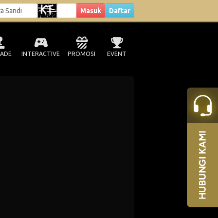
ine Terpercaya Indonesia
Masuk
Daftar
ADE
INTERACTIVE
PROMOSI
EVENT