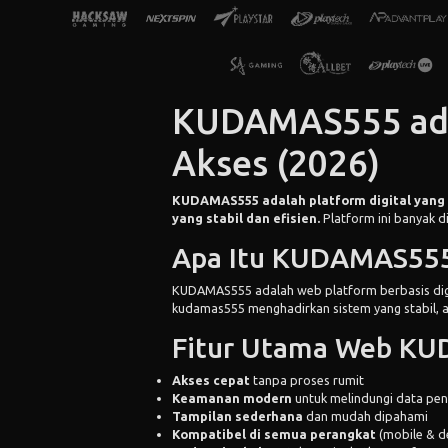
KUDAMAS555 adal
Akses (2026)
KUDAMAS555
adalah platform digital yan
yang stabil dan efisien.
Platform ini banyak d
Apa Itu KUDAMAS555
KUDAMAS555 adalah web platform berbasis digi
kudamas555
menghadirkan sistem yang stabil
Fitur Utama
Web KU
Akses cepat
tanpa proses rumit
Keamanan modern
untuk melindungi data pe
Tampilan sederhana
dan mudah dipahami
Kompatibel di semua perangkat
(mobile & d