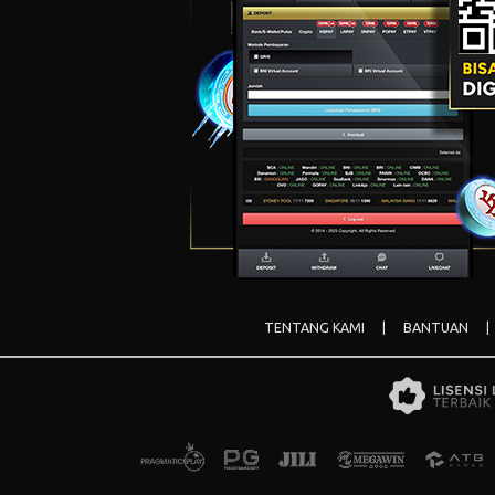
TENTANG KAMI
|
BANTUAN
|