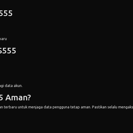
555
baru
S555
gi data akun.
5 Aman?
terbaru untuk menjaga data pengguna tetap aman. Pastikan selalu mengaks